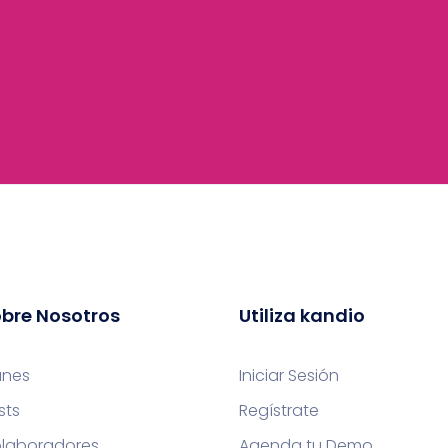
bre Nosotros
Utiliza kandio
anes
Iniciar Sesión
sts
Regístrate
laboradores
Agenda tu Demo