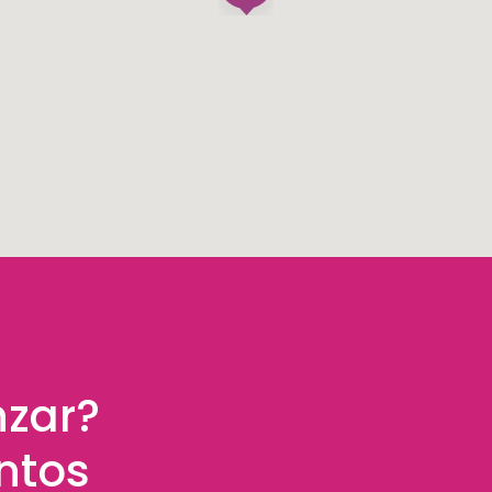
nzar?
ntos