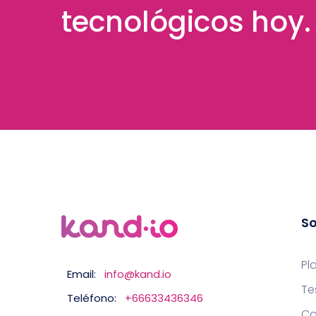
tecnológicos hoy.
So
Pl
Email:
info@kand.io
Te
Teléfono:
+66633436346
Co