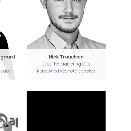
Nick Trauelsen
CEO, The Marketing Guy
Renowned Keynote Speaker
r
ogaard
Nick Trauelsen
CEO, The Marketing Guy
peaker
Renowned Keynote Speaker