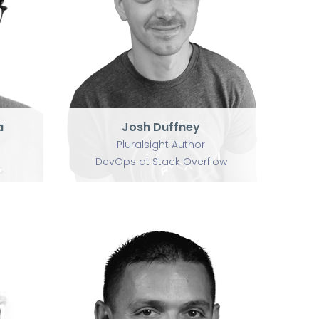
P
Josh Duffney
Pluralsight Author
DevOps at Stack Overflow
a
Josh Duffney
Pluralsight Author
DevOps at Stack Overflow