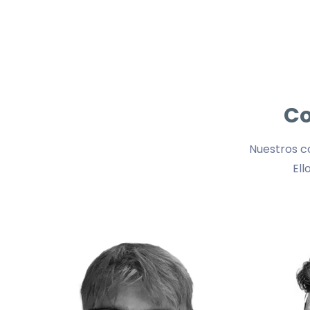
Co
Nuestros co
Ell