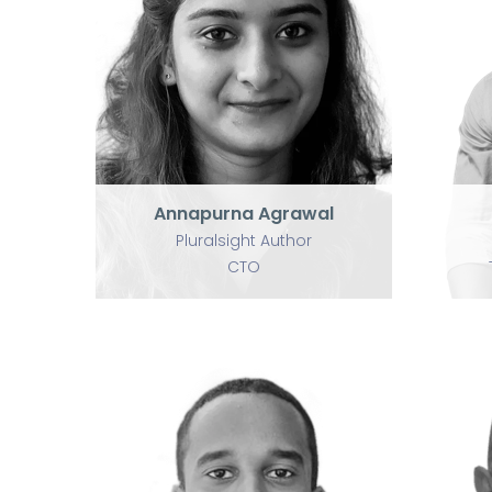
P
U
Annapurna Agrawal
Pluralsight Author
CTO
Annapurna Agrawal
Pluralsight Author
CTO