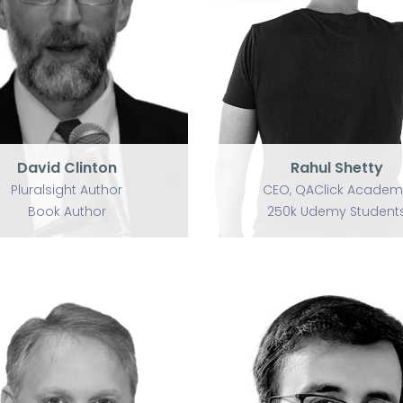
P
U
David Clinton
Rahul Shetty
Pluralsight Author
CEO, QAClick Academy
Book Author
250k Udemy Students
David Clinton
Rahul Shetty
Pluralsight Author
CEO, QAClick Academ
Book Author
250k Udemy Student