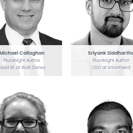
P
P
U
Michael Callaghan
Sriyank Siddhartha
Pluralsight Author
Pluralsight Author
Lead SE at Walt Disney
CEO at Smartherd
Michael Callaghan
Sriyank Siddharth
Pluralsight Author
Pluralsight Author
Lead SE at Walt Disney
CEO at Smartherd