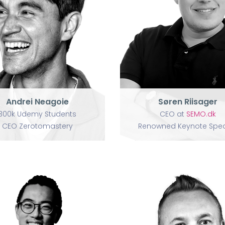
U
Andrei Neagoie
Søren Riisager
300k Udemy Students
CEO at
SEMO.dk
CEO Zerotomastery
Renowned Keynote Spea
Andrei Neagoie
Søren Riisager
300k Udemy Students
CEO at
SEMO.dk
CEO Zerotomastery
Renowned Keynote Spe