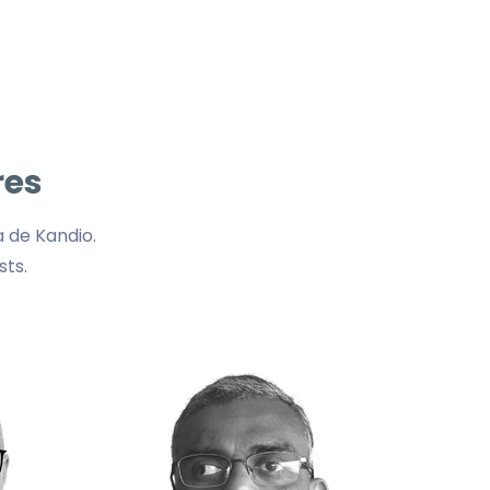
res
 de Kandio.
sts.