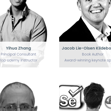
U
Jacob Lie-Olsen
Kildebogaard
Yihua Zhang
Book Author
Principal Consultant
Award-
Top Udemy Instructor
winning keynote speake
Yihua Zhang
Jacob Lie-Olsen Kildeb
Principal Consultant
Book Author
Top Udemy Instructor
Award-winning keynote s