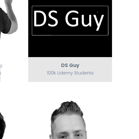
DS Guy
100k Udemy Students
DS Guy
y
s
100k Udemy Students