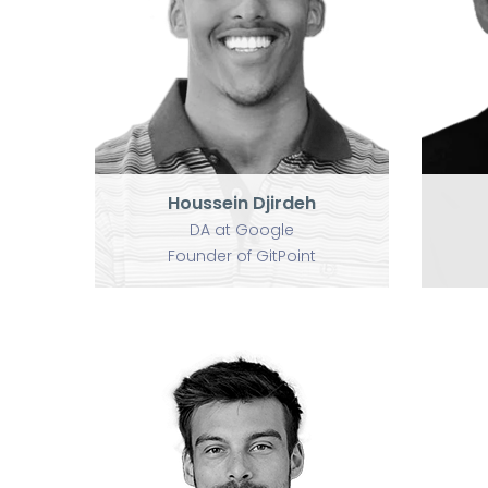
Houssein Djirdeh
DA at Google
Founder of GitPoint
Houssein Djirdeh
DA at Google
Founder of GitPoint