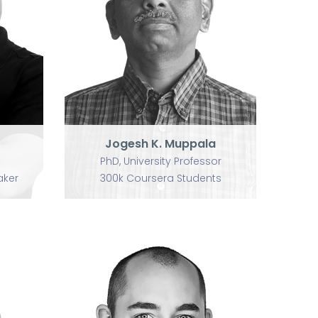
Jogesh K. Muppala
PhD, University Professor
ker
300k Coursera Students
Jogesh K. Muppala
PhD, University Professor
aker
300k Coursera Students